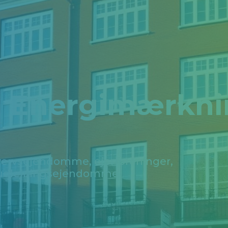
Energimærknin
hvervsejendomme, ejerforeninger,
 udlejningsejendomme.