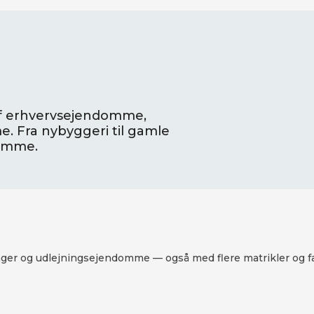
 af erhvervsejendomme,
. Fra nybyggeri til gamle
omme.
er og udlejningsejendomme — også med flere matrikler og fæl