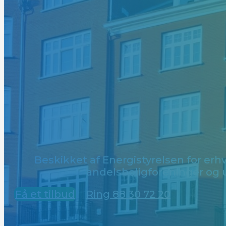
Beskikket af Energistyrelsen for er
andelsboligforeninger og
Få et tilbud
Ring 88 30 72 20