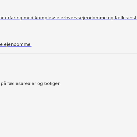
 har erfaring med komplekse erhvervsejendomme og fællesinsta
ede ejendomme.
å fællesarealer og boliger.