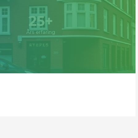
25+
Års erfaring