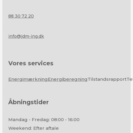
88 30 72 20
info@jdm-ing.dk
Vores services
Energimærkning
Energiberegning
Tilstandsrapport
Te
Åbningstider
Mandag - Fredag: 08:00 - 16:00
Weekend: Efter aftale