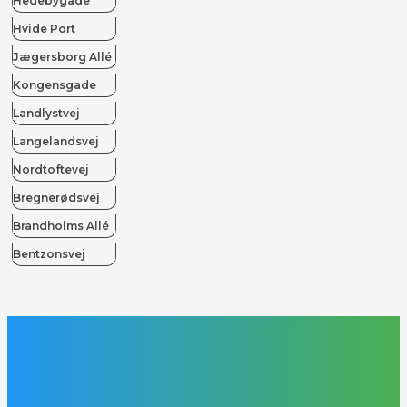
Hedebygade
Hvide Port
Jægersborg Allé
Kongensgade
Landlystvej
Langelandsvej
Nordtoftevej
Bregnerødsvej
Brandholms Allé
Bentzonsvej