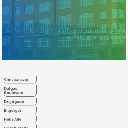
Vi har siden 2009 udarbejdet mere end 1.800 
udvalg af energimær
Christiansvej
Dalgas
Boulevard
Drejøgade
Engdiget
Halls Allé